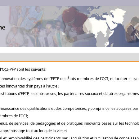
'OCI-PFP sont les suivants:
d'innovation des systèmes de l’EFTP des États membres de l'OCI, et faciliter le tra
s innovantes d'un pays à l'autre ;
nstitutions d’EFTP, les entreprises, les partenaires sociaux et d'autres organisme
onnaissance des qualifications et des compétences, y compris celles acquises par
embres de l’OCI;
nus, de services, de pédagogies et de pratiques innovants basés sur les technolo
apprentissage tout au long de la vie; et
 et l'employabilité des participants par l'acquisition et l'utilisation de connaiss