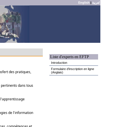
English
|
لعربية
Liste d'experts en EFTP
Introduction
Formulaire d'inscription en ligne
nsfert des pratiques,
(Anglais)
s pertinents dans tous
 l'apprentissage
gies de l'information
ances, compétences et