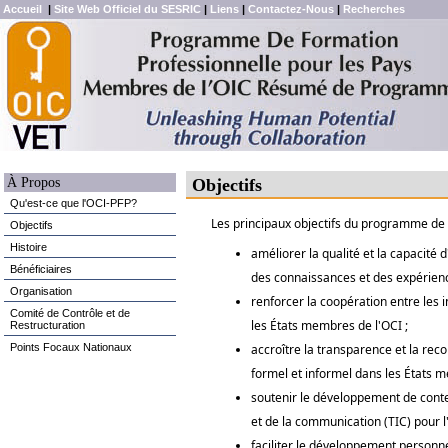
Accueil
|
Site Web Officiel du SESRIC
|
Liens
|
Contactez-Nous
|
Recherches
À Propos
Objectifs
Qu'est-ce que l'OCI-PFP?
Les principaux objectifs du programme de l
Objectifs
Histoire
améliorer la qualité et la capacité 
Bénéficiaires
des connaissances et des expérience
Organisation
renforcer la coopération entre les i
Comité de Contrôle et de
les États membres de l'OCI ;
Restructuration
Points Focaux Nationaux
accroître la transparence et la rec
formel et informel dans les États m
soutenir le développement de conte
et de la communication (TIC) pour l'
faciliter le développement personnel